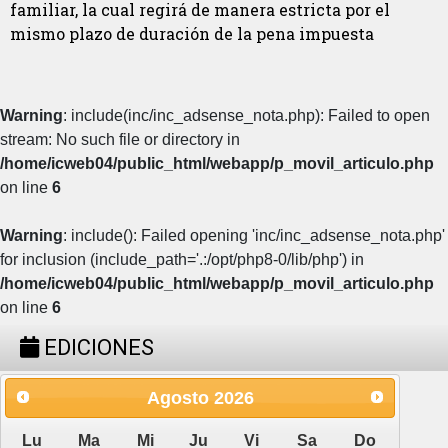
familiar, la cual regirá de manera estricta por el
mismo plazo de duración de la pena impuesta
Warning
: include(inc/inc_adsense_nota.php): Failed to open
stream: No such file or directory in
/home/icweb04/public_html/webapp/p_movil_articulo.php
on line
6
Warning
: include(): Failed opening 'inc/inc_adsense_nota.php'
for inclusion (include_path='.:/opt/php8-0/lib/php') in
/home/icweb04/public_html/webapp/p_movil_articulo.php
on line
6
EDICIONES
Agosto
2026
Lu
Ma
Mi
Ju
Vi
Sa
Do