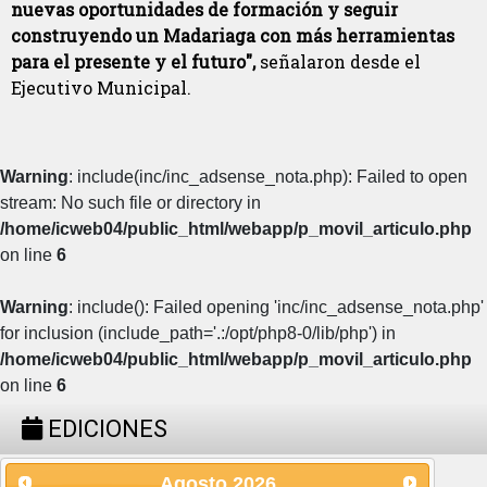
nuevas oportunidades de formación y seguir
construyendo un Madariaga con más herramientas
para el presente y el futuro",
señalaron desde el
Ejecutivo Municipal.
Warning
: include(inc/inc_adsense_nota.php): Failed to open
stream: No such file or directory in
/home/icweb04/public_html/webapp/p_movil_articulo.php
on line
6
Warning
: include(): Failed opening 'inc/inc_adsense_nota.php'
for inclusion (include_path='.:/opt/php8-0/lib/php') in
/home/icweb04/public_html/webapp/p_movil_articulo.php
on line
6
EDICIONES
Agosto
2026