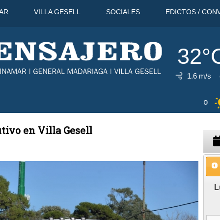
AR
VILLA GESELL
SOCIALES
EDICTOS / CON
32°
1.6 m/s
9 Ago
41°C
10 Ago
39°C
utivo en Villa Gesell
L