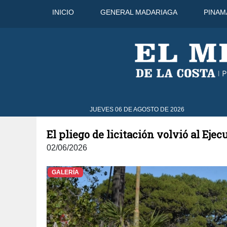
INICIO
GENERAL MADARIAGA
PINAM
C
7 Ago
43°C
8 Ago
43°C
JUEVES 06 DE AGOSTO DE 2026
El pliego de licitación volvió al Ejec
02/06/2026
GALERÍA