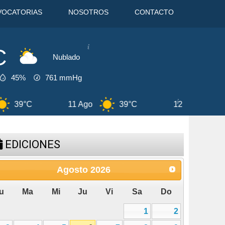
VOCATORIAS
NOSOTROS
CONTACTO
C
Nublado
45%
761
mmHg
11 Ago
39°C
12 Ago
39°C
EDICIONES
Agosto
2026
u
Ma
Mi
Ju
Vi
Sa
Do
1
2