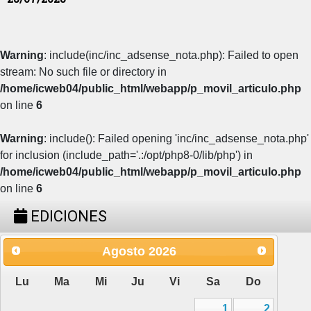
Warning
: include(inc/inc_adsense_nota.php): Failed to open
stream: No such file or directory in
/home/icweb04/public_html/webapp/p_movil_articulo.php
on line
6
Warning
: include(): Failed opening 'inc/inc_adsense_nota.php'
for inclusion (include_path='.:/opt/php8-0/lib/php') in
/home/icweb04/public_html/webapp/p_movil_articulo.php
on line
6
EDICIONES
Agosto
2026
Lu
Ma
Mi
Ju
Vi
Sa
Do
1
2