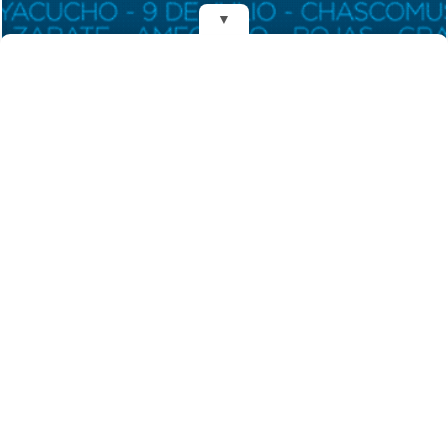
▼
REDES
DIARIO EL MENSAJERO DE LA COSTA
Fundado el 28 de Mayo de 1993
Propietarios: Dr. Juan Carlos Eyras, Dr. Guillermo Eyras
Director: Dr. Juan Carlos Eyras
Domicilio: Dr. Carlos Madariaga 225, Gral. Madariaga, Buenos Aires,
Argentina
(C) 2026