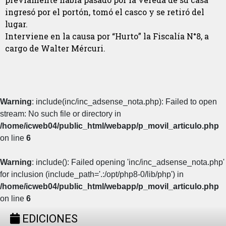
ingresó por el portón, tomó el casco y se retiró del
lugar.
Interviene en la causa por “Hurto” la Fiscalía N°8, a
cargo de Walter Mércuri.
Warning
: include(inc/inc_adsense_nota.php): Failed to open
stream: No such file or directory in
/home/icweb04/public_html/webapp/p_movil_articulo.php
on line
6
Warning
: include(): Failed opening 'inc/inc_adsense_nota.php'
for inclusion (include_path='.:/opt/php8-0/lib/php') in
/home/icweb04/public_html/webapp/p_movil_articulo.php
on line
6
EDICIONES