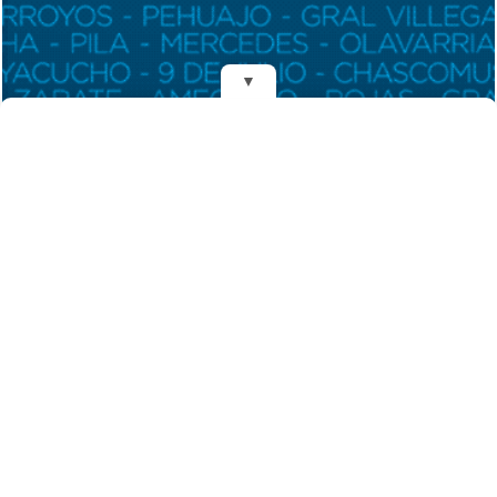
▼
REDES
DIARIO EL MENSAJERO DE LA COSTA
Fundado el 28 de Mayo de 1993
Propietarios: Dr. Juan Carlos Eyras, Dr. Guillermo Eyras
Director: Dr. Juan Carlos Eyras
Domicilio: Dr. Carlos Madariaga 225, Gral. Madariaga, Buenos Aires,
Argentina
(C) 2026