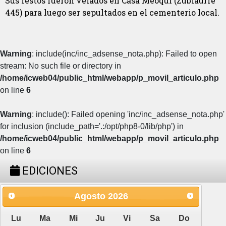
Sus restos fueron velados en Casa Meoqui (Zubiaurre
445) para luego ser sepultados en el cementerio local.
Warning
: include(inc/inc_adsense_nota.php): Failed to open
stream: No such file or directory in
/home/icweb04/public_html/webapp/p_movil_articulo.php
on line
6
Warning
: include(): Failed opening 'inc/inc_adsense_nota.php'
for inclusion (include_path='.:/opt/php8-0/lib/php') in
/home/icweb04/public_html/webapp/p_movil_articulo.php
on line
6
EDICIONES
Agosto
2026
Lu
Ma
Mi
Ju
Vi
Sa
Do