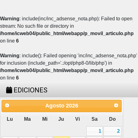
Warning
: include(inc/inc_adsense_nota.php): Failed to open
stream: No such file or directory in
/home/icweb04/public_html/webapp/p_movil_articulo.php
on line
6
Warning
: include(): Failed opening 'inc/inc_adsense_nota.php'
for inclusion (include_path='.:/opt/php8-0/lib/php') in
/home/icweb04/public_html/webapp/p_movil_articulo.php
on line
6
EDICIONES
Agosto
2026
Lu
Ma
Mi
Ju
Vi
Sa
Do
1
2