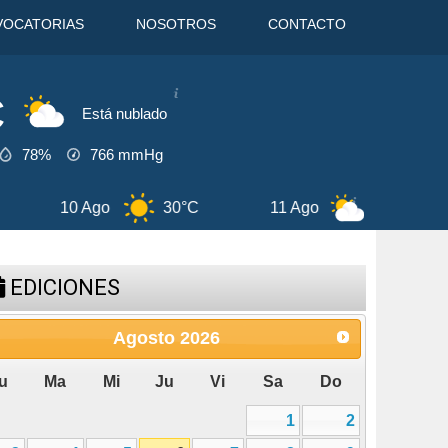
VOCATORIAS
NOSOTROS
CONTACTO
C
Está nublado
78%
766
mmHg
30°C
11 Ago
35°C
12 Ago
EDICIONES
Agosto
2026
u
Ma
Mi
Ju
Vi
Sa
Do
1
2