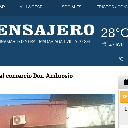
AR
VILLA GESELL
SOCIALES
EDICTOS / CON
28°
2.7 m/s
Ago
29°C
9 Ago
31°C
10 Ago
 al comercio Don Ambrosio
L