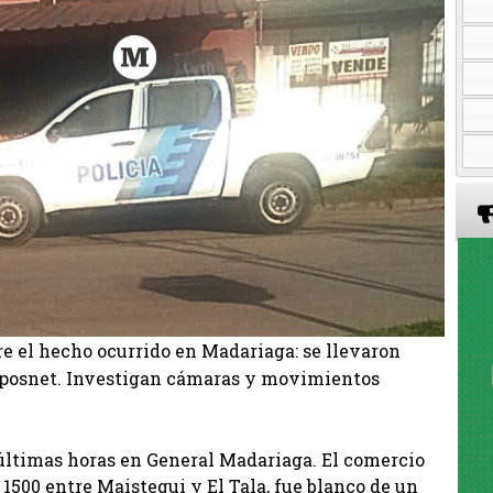
re el hecho ocurrido en Madariaga: se llevaron
n posnet. Investigan cámaras y movimientos
 últimas horas en General Madariaga. El comercio
 1500 entre Maistegui y El Tala, fue blanco de un