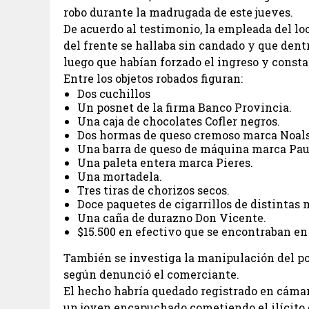
robo durante la madrugada de este jueves.
De acuerdo al testimonio, la empleada del lo
del frente se hallaba sin candado y que dent
luego que habían forzado el ingreso y consta
Entre los objetos robados figuran:
Dos cuchillos
Un posnet de la firma Banco Provincia.
Una caja de chocolates Cofler negros.
Dos hormas de queso cremoso marca Noals
Una barra de queso de máquina marca Pau
Una paleta entera marca Pieres.
Una mortadela.
Tres tiras de chorizos secos.
Doce paquetes de cigarrillos de distintas 
Una caña de durazno Don Vicente.
$15.500 en efectivo que se encontraban en 
También se investiga la manipulación del pos
según denunció el comerciante.
El hecho habría quedado registrado en cámara
un joven encapuchado cometiendo el ilícito c