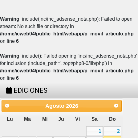
Warning
: include(inc/inc_adsense_nota.php): Failed to open
stream: No such file or directory in
/home/icweb04/public_html/webapp/p_movil_articulo.php
on line
6
Warning
: include(): Failed opening 'inc/inc_adsense_nota.php'
for inclusion (include_path='.:/opt/php8-0/lib/php') in
/home/icweb04/public_html/webapp/p_movil_articulo.php
on line
6
EDICIONES
Agosto
2026
Lu
Ma
Mi
Ju
Vi
Sa
Do
1
2