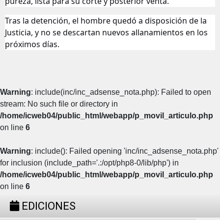
pureza, lista para su corte y posterior venta.
Tras la detención, el hombre quedó a disposición de la
Justicia, y no se descartan nuevos allanamientos en los
próximos días.
Warning
: include(inc/inc_adsense_nota.php): Failed to open
stream: No such file or directory in
/home/icweb04/public_html/webapp/p_movil_articulo.php
on line
6
Warning
: include(): Failed opening 'inc/inc_adsense_nota.php'
for inclusion (include_path='.:/opt/php8-0/lib/php') in
/home/icweb04/public_html/webapp/p_movil_articulo.php
on line
6
EDICIONES