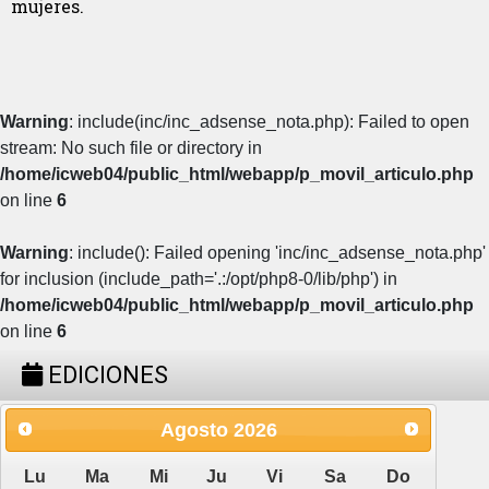
mujeres.
Warning
: include(inc/inc_adsense_nota.php): Failed to open
stream: No such file or directory in
/home/icweb04/public_html/webapp/p_movil_articulo.php
on line
6
Warning
: include(): Failed opening 'inc/inc_adsense_nota.php'
for inclusion (include_path='.:/opt/php8-0/lib/php') in
/home/icweb04/public_html/webapp/p_movil_articulo.php
on line
6
EDICIONES
Agosto
2026
Lu
Ma
Mi
Ju
Vi
Sa
Do