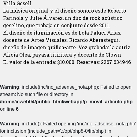
Villa Gesell
La música original y el diseño sonoro esde Roberto
Farinola y Julie Álvarez, un dúo de rock acústico
geselino, que trabaja en conjunto desde 2011.
El diseño de iluminación es de Lola Paluci Arias,
docente de Artes Visuales. Ricardo Aberastegui,
diseño de imagen gráfica-arte. Voz grabada: la actriz
Alicia Olea, payasa,titiritera y docente de Clown
El valor de la entrada: $10.000. Reservas: 2267 634946
Warning
: include(inc/inc_adsense_nota.php): Failed to open
stream: No such file or directory in
/home/icweb04/public_html/webapp/p_movil_articulo.php
on line
6
Warning
: include(): Failed opening 'inc/inc_adsense_nota.php'
for inclusion (include_path='.:/opt/php8-0/lib/php') in