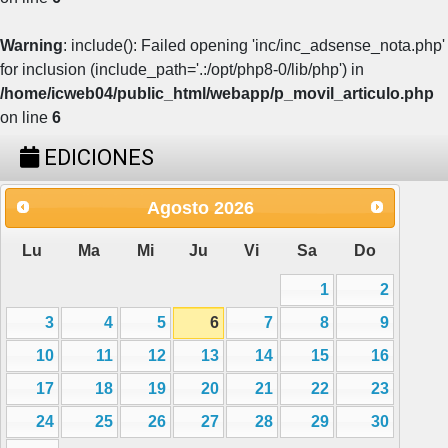
Warning
: include(): Failed opening 'inc/inc_adsense_nota.php'
for inclusion (include_path='.:/opt/php8-0/lib/php') in
/home/icweb04/public_html/webapp/p_movil_articulo.php
on line
6
EDICIONES
Agosto
2026
Lu
Ma
Mi
Ju
Vi
Sa
Do
1
2
3
4
5
6
7
8
9
10
11
12
13
14
15
16
17
18
19
20
21
22
23
24
25
26
27
28
29
30