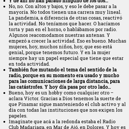
Y de ahí no han parado ninguno de los dos…
No, no. Con altos y bajos, y eso le debe pasar a la
mayoría. No todos tienen una carrera muy lineal.
La pandemia, a diferencia de otras cosas, reactivó
la actividad. No teníamos que hacer. O hacíamos
torta y pan en el horno, o hablábamos por radio.
Algunos reacomodamos nuestras antenas. Y
empezó a crecer la actividad. Eso es bueno. Muchas
mujeres, hoy, muchos niños, hoy, que eso está
genial, porque tenemos futuro. Y en la mujer
siempre hay un papel especial que tiene que estar
en toda actividad.
También fue mutando el tema del sentido de la
radio, porque en su momento era usado y mucho
para las comunicaciones de larga distancia, para
las catástrofes. Y hoy día pasa por otro lado…
Bueno, hoy es un hobby como cualquier otro –
aclara Víctor. Gracias a Dios tenemos la suerte de
que Pinamar sigue manteniendo el club activo y al
día con todas las instituciones que nos exigen los
papeles.
Imaginate que acá a la redonda estaba el Radio
Club Madariaga, en Mar de Ajó, en Dolores. Y hoy es