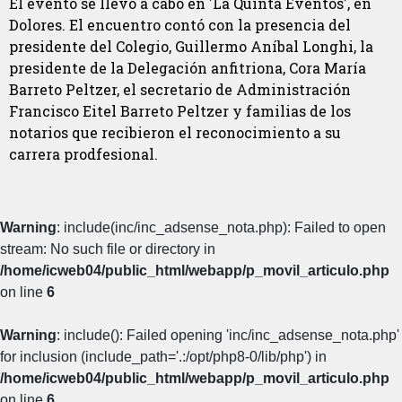
El evento se llevó a cabo en 'La Quinta Eventos', en
Dolores. El encuentro contó con la presencia del
presidente del Colegio, Guillermo Aníbal Longhi, la
presidente de la Delegación anfitriona, Cora María
Barreto Peltzer, el secretario de Administración
Francisco Eitel Barreto Peltzer y familias de los
notarios que recibieron el reconocimiento a su
carrera prodfesional.
Warning
: include(inc/inc_adsense_nota.php): Failed to open
stream: No such file or directory in
/home/icweb04/public_html/webapp/p_movil_articulo.php
on line
6
Warning
: include(): Failed opening 'inc/inc_adsense_nota.php'
for inclusion (include_path='.:/opt/php8-0/lib/php') in
/home/icweb04/public_html/webapp/p_movil_articulo.php
on line
6