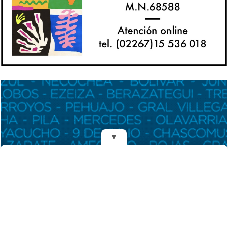
▼
REDES