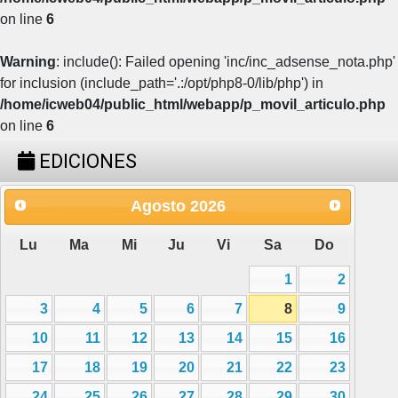
on line
6
Warning
: include(): Failed opening 'inc/inc_adsense_nota.php'
for inclusion (include_path='.:/opt/php8-0/lib/php') in
/home/icweb04/public_html/webapp/p_movil_articulo.php
on line
6
EDICIONES
Agosto
2026
Lu
Ma
Mi
Ju
Vi
Sa
Do
1
2
3
4
5
6
7
8
9
10
11
12
13
14
15
16
17
18
19
20
21
22
23
24
25
26
27
28
29
30