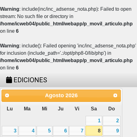
Warning
: include(inc/inc_adsense_nota.php): Failed to open
stream: No such file or directory in
/home/icweb04/public_html/webapp/p_movil_articulo.php
on line
6
Warning
: include(): Failed opening 'inc/inc_adsense_nota.php'
for inclusion (include_path='.:/opt/php8-0/lib/php') in
/home/icweb04/public_html/webapp/p_movil_articulo.php
on line
6
EDICIONES
Agosto
2026
Lu
Ma
Mi
Ju
Vi
Sa
Do
1
2
3
4
5
6
7
8
9