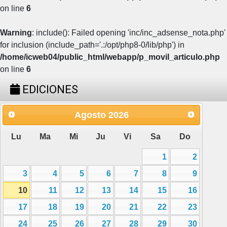
on line
6
Warning
: include(): Failed opening 'inc/inc_adsense_nota.php'
for inclusion (include_path='.:/opt/php8-0/lib/php') in
/home/icweb04/public_html/webapp/p_movil_articulo.php
on line
6
EDICIONES
Agosto
2026
Lu
Ma
Mi
Ju
Vi
Sa
Do
1
2
3
4
5
6
7
8
9
10
11
12
13
14
15
16
17
18
19
20
21
22
23
24
25
26
27
28
29
30