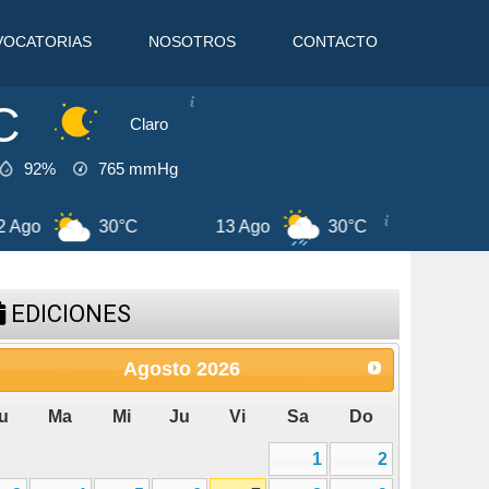
VOCATORIAS
NOSOTROS
CONTACTO
C
Claro
92%
765
mmHg
31°C
8 Ago
30°C
9 Ago
EDICIONES
Agosto
2026
u
Ma
Mi
Ju
Vi
Sa
Do
1
2