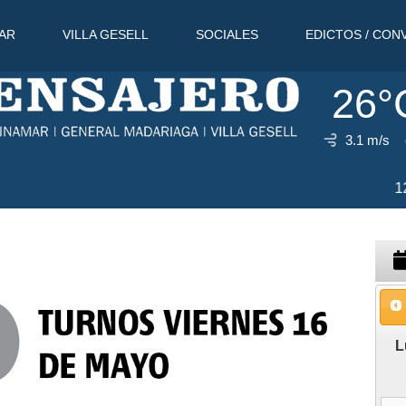
AR
VILLA GESELL
SOCIALES
EDICTOS / CON
26°
3.1 m/s
7 Ago
L