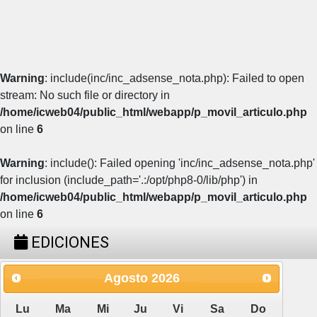
Warning
: include(inc/inc_adsense_nota.php): Failed to open
stream: No such file or directory in
/home/icweb04/public_html/webapp/p_movil_articulo.php
on line
6
Warning
: include(): Failed opening 'inc/inc_adsense_nota.php'
for inclusion (include_path='.:/opt/php8-0/lib/php') in
/home/icweb04/public_html/webapp/p_movil_articulo.php
on line
6
EDICIONES
Agosto
2026
Lu
Ma
Mi
Ju
Vi
Sa
Do