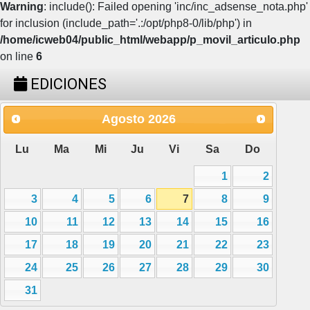
Warning
: include(): Failed opening 'inc/inc_adsense_nota.php'
for inclusion (include_path='.:/opt/php8-0/lib/php') in
/home/icweb04/public_html/webapp/p_movil_articulo.php
on line
6
EDICIONES
Agosto
2026
Lu
Ma
Mi
Ju
Vi
Sa
Do
1
2
3
4
5
6
7
8
9
10
11
12
13
14
15
16
17
18
19
20
21
22
23
24
25
26
27
28
29
30
31