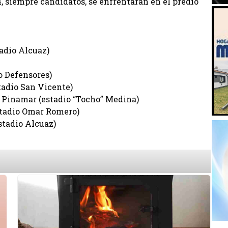
, siempre candidatos, se enfrentarán en el predio
adio Alcuaz)
o Defensores)
stadio San Vicente)
. Pinamar (estadio “Tocho” Medina)
stadio Omar Romero)
stadio Alcuaz)