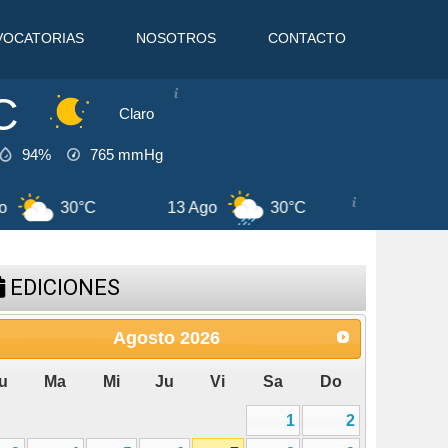
VOCATORIAS
NOSOTROS
CONTACTO
C
Claro
94%
765
mmHg
31°C
10 Ago
31°C
11 Ago
EDICIONES
Agosto
2026
u
Ma
Mi
Ju
Vi
Sa
Do
1
2