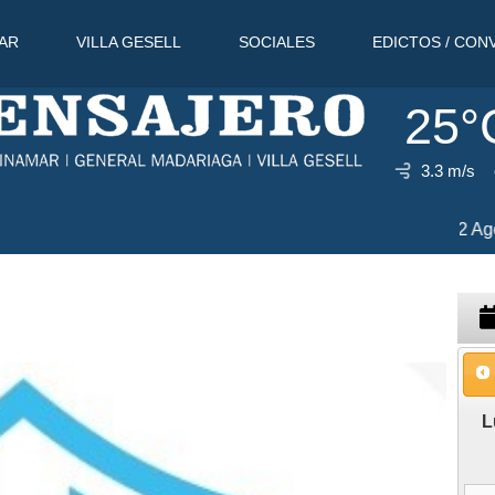
AR
VILLA GESELL
SOCIALES
EDICTOS / CON
25°
3.3 m/s
 Ago
31°C
8 Ago
30°C
9 Ago
L