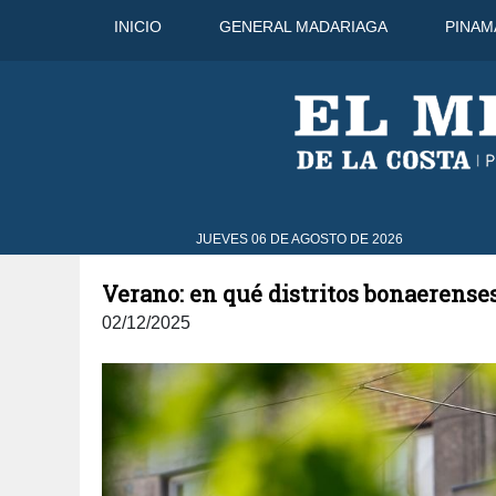
INICIO
GENERAL MADARIAGA
PINAM
o
41°C
7 Ago
43°C
8 Ago
JUEVES 06 DE AGOSTO DE 2026
Verano: en qué distritos bonaerenses
02/12/2025