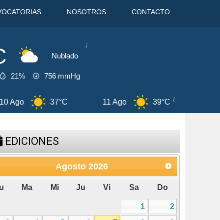
VOCATORIAS
NOSOTROS
CONTACTO
C
Nublado
21%
756
mmHg
37°C
11 Ago
39°C
12 Ago
38
EDICIONES
Agosto
2026
u
Ma
Mi
Ju
Vi
Sa
Do
1
2