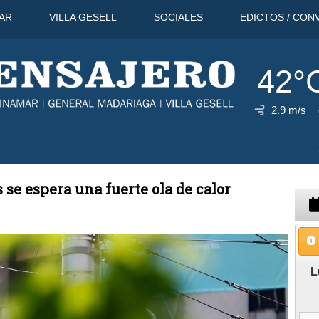
AR
VILLA GESELL
SOCIALES
EDICTOS / CON
42°
2.9 m/s
44°C
9 Ago
41°C
10 Ago
 se espera una fuerte ola de calor
L