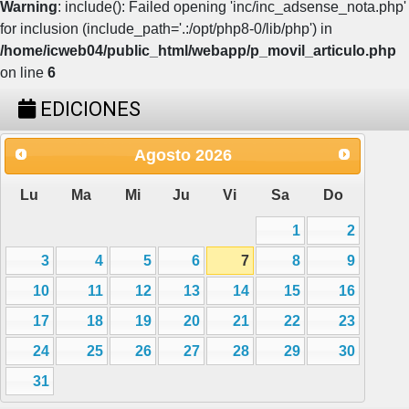
Warning
: include(): Failed opening 'inc/inc_adsense_nota.php'
for inclusion (include_path='.:/opt/php8-0/lib/php') in
/home/icweb04/public_html/webapp/p_movil_articulo.php
on line
6
EDICIONES
Agosto
2026
Lu
Ma
Mi
Ju
Vi
Sa
Do
1
2
3
4
5
6
7
8
9
10
11
12
13
14
15
16
17
18
19
20
21
22
23
24
25
26
27
28
29
30
31