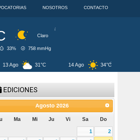
VOCATORIAS
NOSOTROS
CONTACTO
C
Claro
33%
758
mmHg
34°C
15 Ago
37°C
9 Ago
EDICIONES
Agosto
2026
u
Ma
Mi
Ju
Vi
Sa
Do
1
2