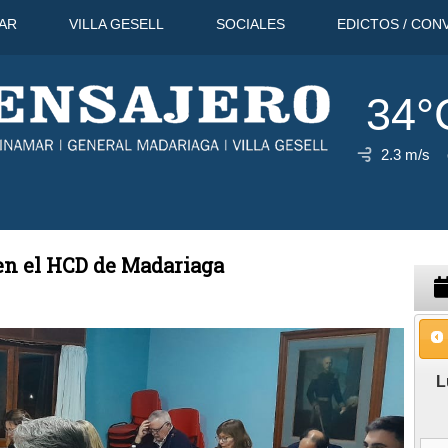
AR
VILLA GESELL
SOCIALES
EDICTOS / CON
34°
2.3 m/s
Ago
34°C
13 Ago
31°C
14 Ago
 en el HCD de Madariaga
L