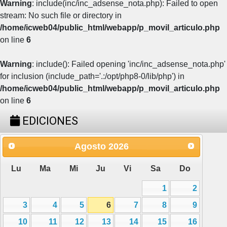
Warning
: include(inc/inc_adsense_nota.php): Failed to open
stream: No such file or directory in
/home/icweb04/public_html/webapp/p_movil_articulo.php
on line
6
Warning
: include(): Failed opening 'inc/inc_adsense_nota.php'
for inclusion (include_path='.:/opt/php8-0/lib/php') in
/home/icweb04/public_html/webapp/p_movil_articulo.php
on line
6
EDICIONES
Agosto
2026
Lu
Ma
Mi
Ju
Vi
Sa
Do
1
2
3
4
5
6
7
8
9
10
11
12
13
14
15
16