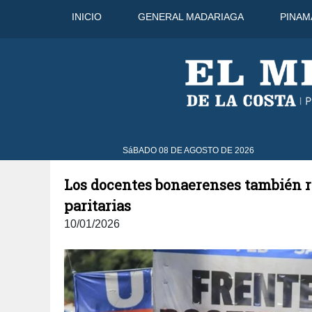
INICIO
GENERAL MADARIAGA
PINAM
9 Ago
33°C
10 Ago
32°C
11 A
SáBADO 08 DE AGOSTO DE 2026
Los docentes bonaerenses también re
paritarias
10/01/2026