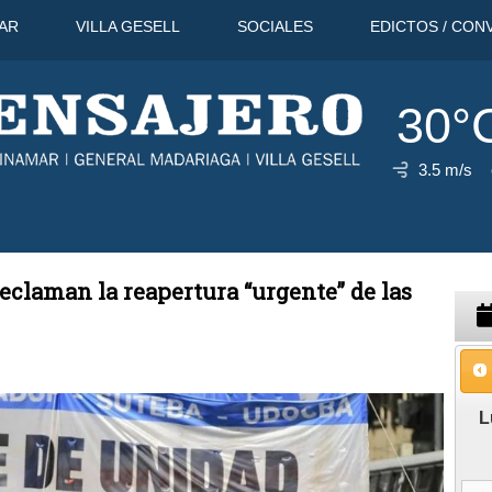
AR
VILLA GESELL
SOCIALES
EDICTOS / CON
30°
3.5 m/s
go
26°C
12 Ago
30°C
13 Ago
claman la reapertura “urgente” de las
L