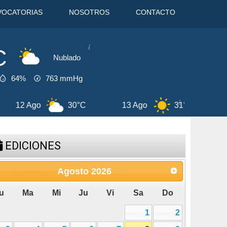
VOCATORIAS
NOSOTROS
CONTACTO
C
Nublado
64%
763
mmHg
31°C
14 Ago
28°C
8 Ago
EDICIONES
Agosto
2026
u
Ma
Mi
Ju
Vi
Sa
Do
1
2