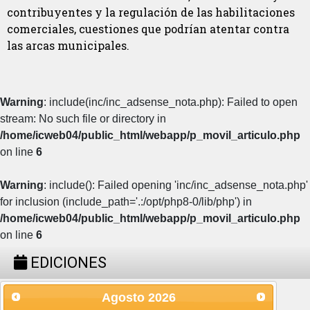
contribuyentes y la regulación de las habilitaciones
comerciales, cuestiones que podrían atentar contra
las arcas municipales.
Warning
: include(inc/inc_adsense_nota.php): Failed to open
stream: No such file or directory in
/home/icweb04/public_html/webapp/p_movil_articulo.php
on line
6
Warning
: include(): Failed opening 'inc/inc_adsense_nota.php'
for inclusion (include_path='.:/opt/php8-0/lib/php') in
/home/icweb04/public_html/webapp/p_movil_articulo.php
on line
6
EDICIONES
Agosto
2026