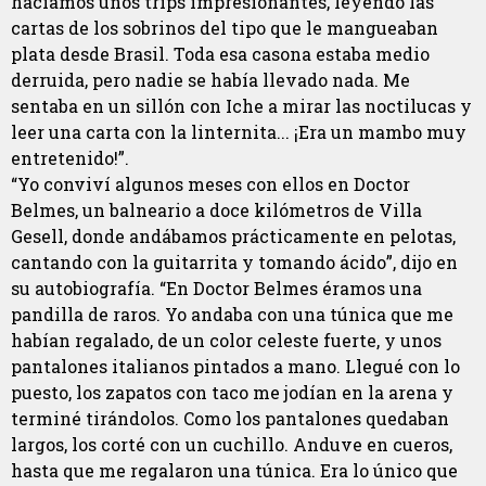
hacíamos unos trips impresionantes, leyendo las
cartas de los sobrinos del tipo que le mangueaban
plata desde Brasil. Toda esa casona estaba medio
derruida, pero nadie se había llevado nada. Me
sentaba en un sillón con Iche a mirar las noctilucas y
leer una carta con la linternita... ¡Era un mambo muy
entretenido!”.
“Yo conviví algunos meses con ellos en Doctor
Belmes, un balneario a doce kilómetros de Villa
Gesell, donde andábamos prácticamente en pelotas,
cantando con la guitarrita y tomando ácido”, dijo en
su autobiografía. “En Doctor Belmes éramos una
pandilla de raros. Yo andaba con una túnica que me
habían regalado, de un color celeste fuerte, y unos
pantalones italianos pintados a mano. Llegué con lo
puesto, los zapatos con taco me jodían en la arena y
terminé tirándolos. Como los pantalones quedaban
largos, los corté con un cuchillo. Anduve en cueros,
hasta que me regalaron una túnica. Era lo único que