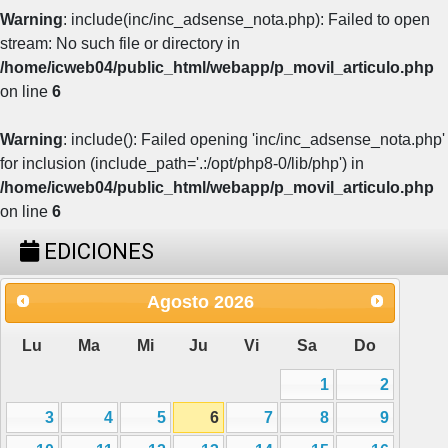
Warning
: include(inc/inc_adsense_nota.php): Failed to open
stream: No such file or directory in
/home/icweb04/public_html/webapp/p_movil_articulo.php
on line
6
Warning
: include(): Failed opening 'inc/inc_adsense_nota.php'
for inclusion (include_path='.:/opt/php8-0/lib/php') in
/home/icweb04/public_html/webapp/p_movil_articulo.php
on line
6
EDICIONES
Agosto
2026
Lu
Ma
Mi
Ju
Vi
Sa
Do
1
2
3
4
5
6
7
8
9