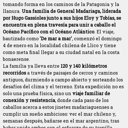
tomando forma en los caminos de la Patagonia y la
llanura.
Una familia de General Madariaga, liderada
por Hugo Gassioles junto a sus hijos Eloy y Tobías, se
encuentra en plena travesía para unir a caballo el
Océano Pacífico con el Océano Atlántico
. El viaje,
bautizado como
'De mar a mar'
, comenzó el domingo
4 de enero en la localidad chilena de Llico y tiene
como meta final llegar a su ciudad natal en la costa
bonaerense.
La familia ya lleva entre
120 y 140 kilómetros
recorridos
a través de paisajes de cerros y caminos
antiguos, durmiendo a campo abierto y sorteando los
desafíos del clima y el terreno. Esta expedición no es
solo una prueba física, sino un
viaje familiar de
conexión y resistencia
, donde cada paso de los
caballos acerca a estos jinetes madariaguenses a
cumplir un sueño ambicioso: ver el mar chileno y,
semanas después, bañarse en el mar argentino, tras
haber unido ambos con el esfuerzo de su tropilla.