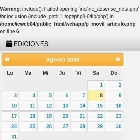
Warning
: include(): Failed opening 'inc/inc_adsense_nota.php'
for inclusion (include_path='.:/opt/php8-0/lib/php') in
/home/icweb04/public_html/webapp/p_movil_articulo.php
on line
6
EDICIONES
Agosto
2026
Lu
Ma
Mi
Ju
Vi
Sa
Do
1
2
3
4
5
6
7
8
9
10
11
12
13
14
15
16
17
18
19
20
21
22
23
24
25
26
27
28
29
30
31