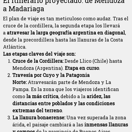
El itinerario proyectado: de Mendoza
a Madariaga
El plan de viaje es tan meticuloso como audaz. Tras el
cruce de la cordillera, la segunda etapa los llevará
a
atravesar la larga geografía argentina en diagonal
,
desde la precordillera hasta las llanuras de la Costa
Atlántica.
Las etapas claves del viaje son:
Cruce de la Cordillera:
Desde Llico (Chile) hasta
Mendoza (Argentina).
Etapa en curso
.
Travesía por Cuyo y la Patagonia
Norte:
Atravesarán parte de Mendoza y La
Pampa. Es la zona que los viajeros identifican
como
la más crítica
, debido a la
aridez, las
distancias entre poblados y las condiciones
extremas del terreno
.
La llanura bonaerense:
Una vez superada la zona
árida, el paisaje cambiará a las
inmensas llanuras
y campos
de la provincia de Buenos Aires.