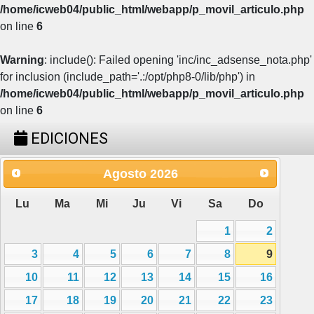
/home/icweb04/public_html/webapp/p_movil_articulo.php
on line
6
Warning
: include(): Failed opening 'inc/inc_adsense_nota.php'
for inclusion (include_path='.:/opt/php8-0/lib/php') in
/home/icweb04/public_html/webapp/p_movil_articulo.php
on line
6
EDICIONES
Agosto
2026
Lu
Ma
Mi
Ju
Vi
Sa
Do
1
2
3
4
5
6
7
8
9
10
11
12
13
14
15
16
17
18
19
20
21
22
23