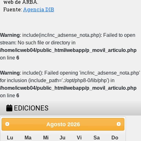
web de ARBA.
Fuente:
Agencia DIB
Warning
: include(inc/inc_adsense_nota.php): Failed to open
stream: No such file or directory in
/home/icweb04/public_html/webapp/p_movil_articulo.php
on line
6
Warning
: include(): Failed opening 'inc/inc_adsense_nota.php'
for inclusion (include_path='.:/opt/php8-0/lib/php') in
/home/icweb04/public_html/webapp/p_movil_articulo.php
on line
6
EDICIONES
Agosto
2026
Lu
Ma
Mi
Ju
Vi
Sa
Do