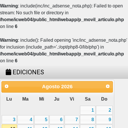
Warning
: include(inc/inc_adsense_nota.php): Failed to open
stream: No such file or directory in
/home/icweb04/public_html/webapp/p_movil_articulo.php
on line
6
Warning
: include(): Failed opening 'inc/inc_adsense_nota.php'
for inclusion (include_path='.:/opt/php8-0/lib/php') in
/home/icweb04/public_html/webapp/p_movil_articulo.php
on line
6
EDICIONES
Agosto
2026
Lu
Ma
Mi
Ju
Vi
Sa
Do
1
2
3
4
5
6
7
8
9