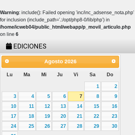
Warning
: include(): Failed opening 'inc/inc_adsense_nota.php'
for inclusion (include_path='.:/opt/php8-0/lib/php') in
/home/icweb04/public_html/webapp/p_movil_articulo.php
on line
6
EDICIONES
Agosto
2026
Lu
Ma
Mi
Ju
Vi
Sa
Do
1
2
3
4
5
6
7
8
9
10
11
12
13
14
15
16
17
18
19
20
21
22
23
24
25
26
27
28
29
30