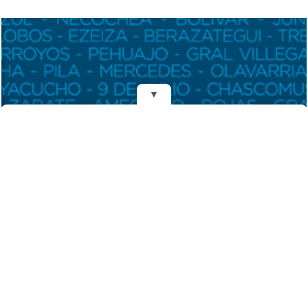
▼
REDES
DIARIO EL MENSAJERO DE LA COSTA
Fundado el 28 de Mayo de 1993
Propietarios: Dr. Juan Carlos Eyras, Dr. Guillermo Eyras
Director: Dr. Juan Carlos Eyras