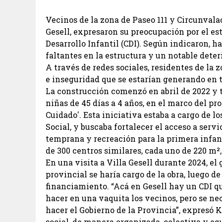
Vecinos de la zona de Paseo 111 y Circunvalac
Gesell, expresaron su preocupación por el es
Desarrollo Infantil (CDI). Según indicaron, h
faltantes en la estructura y un notable deter
A través de redes sociales, residentes de la
e inseguridad que se estarían generando en t
La construcción comenzó en abril de 2022 y 
niñas de 45 días a 4 años, en el marco del p
Cuidado'. Esta iniciativa estaba a cargo de l
Social, y buscaba fortalecer el acceso a servi
temprana y recreación para la primera infanc
de 300 centros similares, cada uno de 220 m²,
En una visita a Villa Gesell durante 2024, e
provincial se haría cargo de la obra, luego d
financiamiento. “Acá en Gesell hay un CDI q
hacer en una vaquita los vecinos, pero se nec
hacer el Gobierno de la Provincia”, expresó 
social, de manera organizada, colectiva y equ