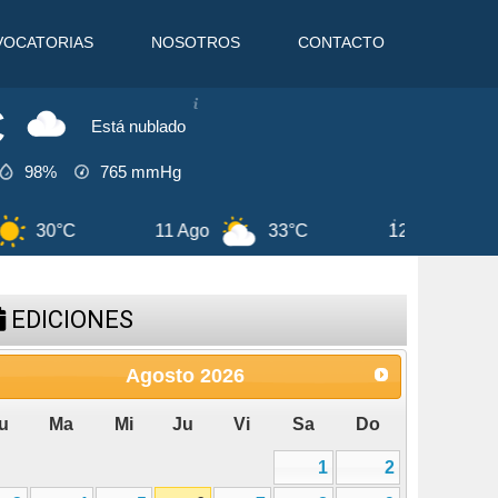
VOCATORIAS
NOSOTROS
CONTACTO
C
Está nublado
98%
765
mmHg
o
30°C
6 Ago
30°C
7 Ago
EDICIONES
Agosto
2026
u
Ma
Mi
Ju
Vi
Sa
Do
1
2