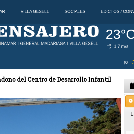
AR
VILLA GESELL
SOCIALES
EDICTOS / CON
23°
1.7 m/s
0 Ago
30°C
11 Ago
33°C
12 Ag
dono del Centro de Desarrollo Infantil
L