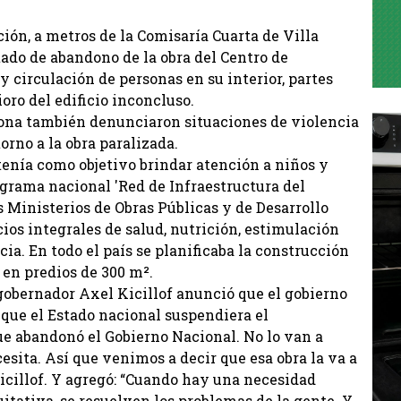
ión, a metros de la Comisaría Cuarta de Villa
tado de abandono de la obra del Centro de
ay circulación de personas en su interior, partes
ioro del edificio inconcluso.
 zona también denunciaron situaciones de violencia
orno a la obra paralizada.
tenía como objetivo brindar atención a niños y
rograma nacional 'Red de Infraestructura del
os Ministerios de Obras Públicas y de Desarrollo
cios integrales de salud, nutrición, estimulación
ia. En todo el país se planificaba la construcción
 en predios de 300 m².
l gobernador Axel Kicillof anunció que el gobierno
e que el Estado nacional suspendiera el
ue abandonó el Gobierno Nacional. No lo van a
esita. Así que venimos a decir que esa obra la va a
Kicillof. Y agregó: “Cuando hay una necesidad
itativa, se resuelven los problemas de la gente. Y