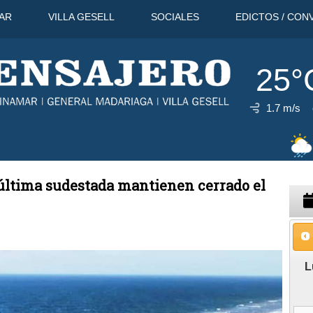
AR
VILLA GESELL
SOCIALES
EDICTOS / CON
25°
1.7 m/s
11 Ago
31°C
12 Ago
29°C
a última sudestada mantienen cerrado el
L