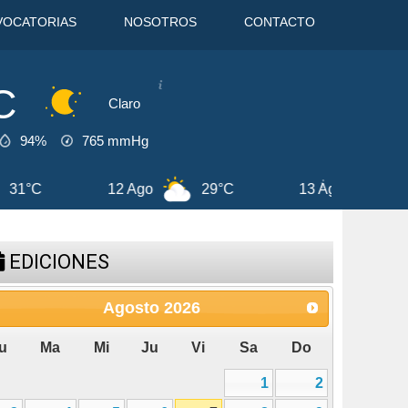
VOCATORIAS
NOSOTROS
CONTACTO
C
Claro
94%
765
mmHg
13 Ago
29°C
7 Ago
29°C
EDICIONES
Agosto
2026
u
Ma
Mi
Ju
Vi
Sa
Do
1
2