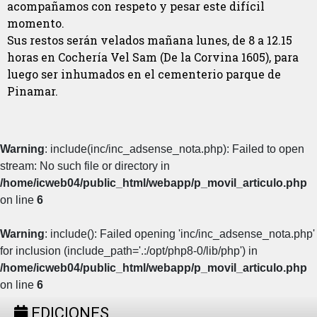
acompañamos con respeto y pesar este difícil
momento.
Sus restos serán velados mañana lunes, de 8 a 12.15
horas en Cochería Vel Sam (De la Corvina 1605), para
luego ser inhumados en el cementerio parque de
Pinamar.
Warning
: include(inc/inc_adsense_nota.php): Failed to open
stream: No such file or directory in
/home/icweb04/public_html/webapp/p_movil_articulo.php
on line
6
Warning
: include(): Failed opening 'inc/inc_adsense_nota.php'
for inclusion (include_path='.:/opt/php8-0/lib/php') in
/home/icweb04/public_html/webapp/p_movil_articulo.php
on line
6
EDICIONES