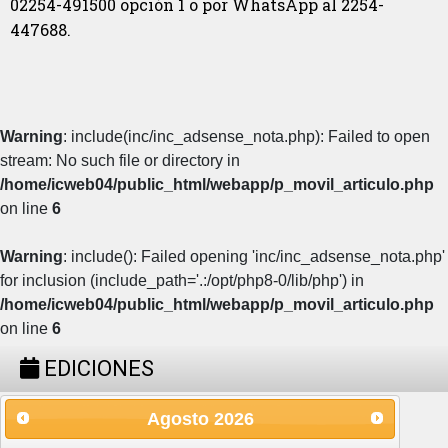
02254-491500 opción 1 o por WhatsApp al 2254-
447688.
Warning
: include(inc/inc_adsense_nota.php): Failed to open
stream: No such file or directory in
/home/icweb04/public_html/webapp/p_movil_articulo.php
on line
6
Warning
: include(): Failed opening 'inc/inc_adsense_nota.php'
for inclusion (include_path='.:/opt/php8-0/lib/php') in
/home/icweb04/public_html/webapp/p_movil_articulo.php
on line
6
EDICIONES
Agosto
2026