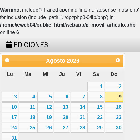
Warning
: include(): Failed opening 'inc/inc_adsense_nota.php'
for inclusion (include_path='.:/opt/php8-0/lib/php') in
/home/icweb04/public_html/webapp/p_movil_articulo.php
on line
6
EDICIONES
Agosto
2026
Lu
Ma
Mi
Ju
Vi
Sa
Do
1
2
3
4
5
6
7
8
9
10
11
12
13
14
15
16
17
18
19
20
21
22
23
24
25
26
27
28
29
30
31