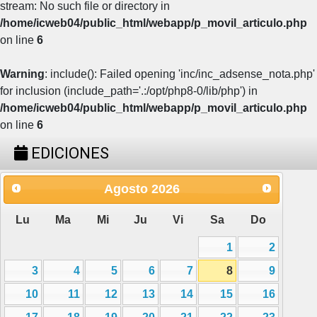
stream: No such file or directory in
/home/icweb04/public_html/webapp/p_movil_articulo.php
on line
6
Warning
: include(): Failed opening 'inc/inc_adsense_nota.php'
for inclusion (include_path='.:/opt/php8-0/lib/php') in
/home/icweb04/public_html/webapp/p_movil_articulo.php
on line
6
EDICIONES
Agosto
2026
Lu
Ma
Mi
Ju
Vi
Sa
Do
1
2
3
4
5
6
7
8
9
10
11
12
13
14
15
16