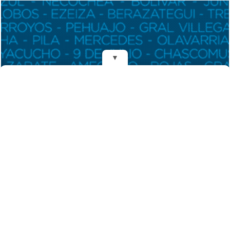
▼
REDES
DIARIO EL MENSAJERO DE LA COSTA
Fundado el 28 de Mayo de 1993
Propietarios: Dr. Juan Carlos Eyras, Dr. Guillermo Eyras
Director: Dr. Juan Carlos Eyras
Domicilio: Dr. Carlos Madariaga 225, Gral. Madariaga, Buenos Aires,