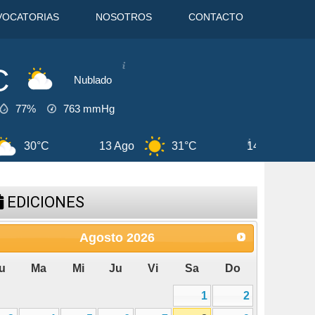
VOCATORIAS
NOSOTROS
CONTACTO
C
Nublado
77%
763
mmHg
13 Ago
31°C
14 Ago
28°C
EDICIONES
Agosto
2026
u
Ma
Mi
Ju
Vi
Sa
Do
1
2