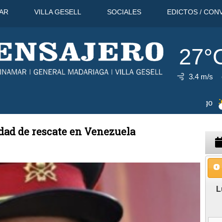
AR
VILLA GESELL
SOCIALES
EDICTOS / CON
27°
3.4 m/s
°C
11 Ago
26°C
12 Ago
30°C
idad de rescate en Venezuela
L