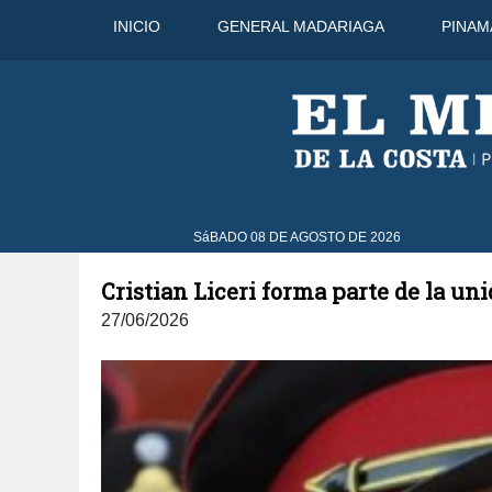
INICIO
GENERAL MADARIAGA
PINAM
32°C
9 Ago
33°C
10 Ago
32
SáBADO 08 DE AGOSTO DE 2026
Cristian Liceri forma parte de la un
27/06/2026