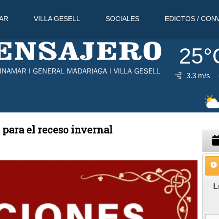
AR
VILLA GESELL
SOCIALES
EDICTOS / CON
25°
3.3 m/s
7 Ago
s para el receso invernal
L