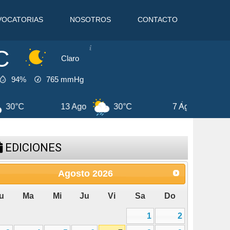
VOCATORIAS
NOSOTROS
CONTACTO
C
Claro
94%
765
mmHg
31°C
8 Ago
30°C
9 Ago
31°
EDICIONES
Agosto
2026
u
Ma
Mi
Ju
Vi
Sa
Do
1
2