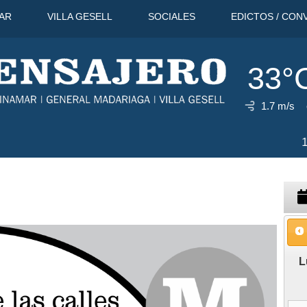
AR
VILLA GESELL
SOCIALES
EDICTOS / CON
33°
1.7 m/s
37°C
11 Ago
39°C
12 Ago
3
L