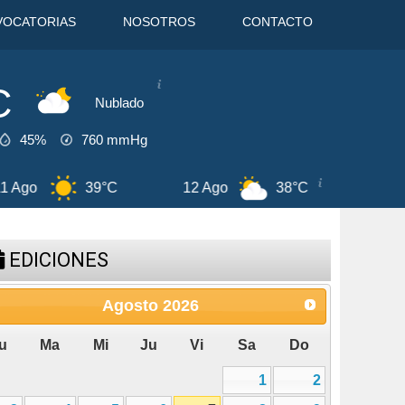
VOCATORIAS
NOSOTROS
CONTACTO
C
Nublado
45%
760
mmHg
8°C
13 Ago
38°C
7 Ago
42°C
EDICIONES
Agosto
2026
u
Ma
Mi
Ju
Vi
Sa
Do
1
2