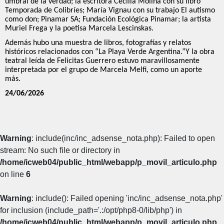
umbral de la verdad; la escritora Cecilia Molina con su libro
Temporada de Colibríes; María Vignau con su trabajo El autismo
como don; Pinamar SA; Fundación Ecológica Pinamar; la artista
Muriel Frega y la poetisa Marcela Lescinskas.
Además hubo una muestra de libros, fotografías y relatos
históricos relacionados con “La Playa Verde Argentina.”
Y l
a obra
teatral leída de Felicitas Guerrero estuvo maravillosamente
interpretada por el grupo de Marcela Melfi, como un aporte
más.
24/06/2026
Warning
: include(inc/inc_adsense_nota.php): Failed to open
stream: No such file or directory in
/home/icweb04/public_html/webapp/p_movil_articulo.php
on line
6
Warning
: include(): Failed opening 'inc/inc_adsense_nota.php'
for inclusion (include_path='.:/opt/php8-0/lib/php') in
/home/icweb04/public_html/webapp/p_movil_articulo.php