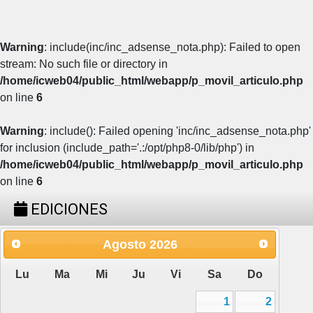
Warning
: include(inc/inc_adsense_nota.php): Failed to open
stream: No such file or directory in
/home/icweb04/public_html/webapp/p_movil_articulo.php
on line
6
Warning
: include(): Failed opening 'inc/inc_adsense_nota.php'
for inclusion (include_path='.:/opt/php8-0/lib/php') in
/home/icweb04/public_html/webapp/p_movil_articulo.php
on line
6
EDICIONES
Agosto
2026
Lu
Ma
Mi
Ju
Vi
Sa
Do
1
2