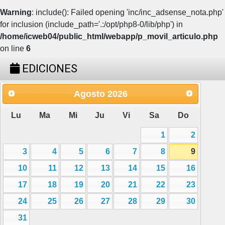
Warning
: include(): Failed opening 'inc/inc_adsense_nota.php'
for inclusion (include_path='.:/opt/php8-0/lib/php') in
/home/icweb04/public_html/webapp/p_movil_articulo.php
on line
6
EDICIONES
Agosto
2026
Lu
Ma
Mi
Ju
Vi
Sa
Do
1
2
3
4
5
6
7
8
9
10
11
12
13
14
15
16
17
18
19
20
21
22
23
24
25
26
27
28
29
30
31