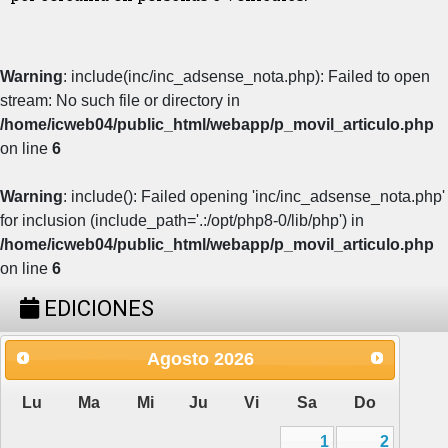
Warning
: include(inc/inc_adsense_nota.php): Failed to open
stream: No such file or directory in
/home/icweb04/public_html/webapp/p_movil_articulo.php
on line
6
Warning
: include(): Failed opening 'inc/inc_adsense_nota.php'
for inclusion (include_path='.:/opt/php8-0/lib/php') in
/home/icweb04/public_html/webapp/p_movil_articulo.php
on line
6
EDICIONES
Agosto
2026
Lu
Ma
Mi
Ju
Vi
Sa
Do
1
2